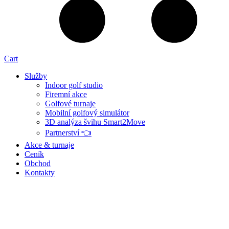
Cart
Služby
Indoor golf studio
Firemní akce
Golfové turnaje
Mobilní golfový simulátor
3D analýza švihu Smart2Move
Partnerství 👈
Akce & turnaje
Ceník
Obchod
Kontakty