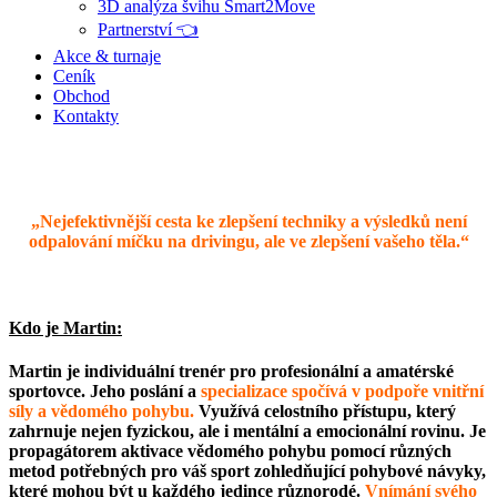
3D analýza švihu Smart2Move
Partnerství 👈
Akce & turnaje
Ceník
Obchod
Kontakty
„Nejefektivnější cesta ke zlepšení techniky a výsledků není
odpalování míčku na drivingu, ale ve zlepšení vašeho těla.“
Kdo je Martin:
Martin je individuální trenér pro profesionální a amatérské
sportovce. Jeho poslání a
specializace spočívá v podpoře vnitřní
síly a vědomého pohybu
.
Využívá celostního přístupu, který
zahrnuje nejen
fyzickou, ale i mentální a emocionální rovinu
. Je
propagátorem aktivace vědomého pohybu pomocí různých
metod potřebných pro váš sport zohledňující pohybové návyky,
které mohou být u každého jedince různorodé.
Vnímání svého