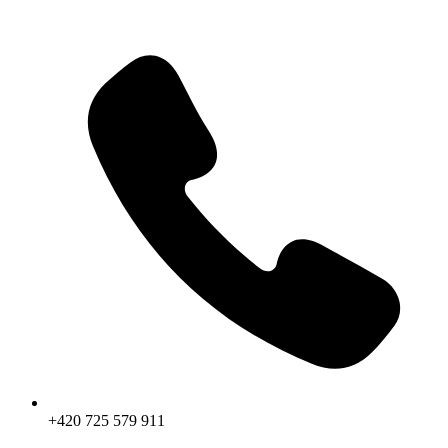
Přejít
k
obsahu
+420 725 579 911