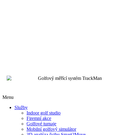
Menu
Služby
Indoor golf studio
Firemní akce
Golfové turnaje
Mobilní golfový simulátor
3D analýza švihu Smart2Move