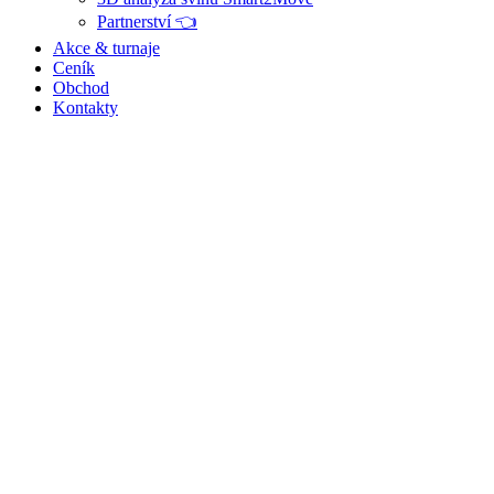
Partnerství 👈
Akce & turnaje
Ceník
Obchod
Kontakty