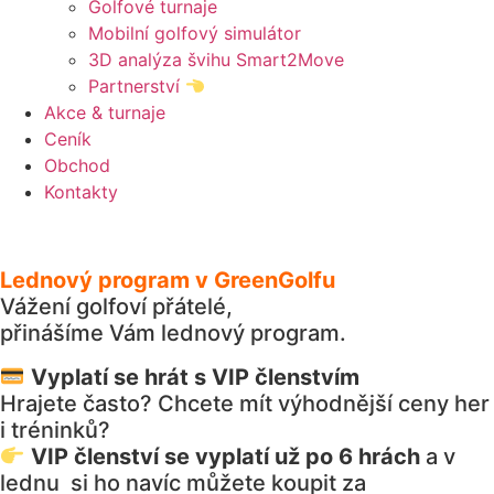
Golfové turnaje
Mobilní golfový simulátor
3D analýza švihu Smart2Move
Partnerství
Akce & turnaje
Ceník
Obchod
Kontakty
Lednový program v GreenGolfu
Vážení golfoví přátelé,
přinášíme Vám lednový program.
Vyplatí se hrát s VIP členstvím
Hrajete často? Chcete mít výhodnější ceny her
i tréninků?
VIP členství se vyplatí už po 6 hrách
a v
lednu si ho navíc můžete koupit za