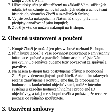
koupi Zboží s Námi;
Uživatelský účet je účet zřízený na základě Vámi sdělených
údajů, jež umožňuje uchování zadaných údajů a uchovávání
historie objednaného Zboží a uzavřených Smluv;
Vy jste osoba nakupující na Našem E-shopu, právními
předpisy označovaná jako kupující;
Zboží je vše, co můžete nakoupit na E-shopu.
2. Obecná ustanovení a poučení
Koupě Zboží je možná jen přes webové rozhraní E-shopu.
Při nákupu Zboží je Vaše povinnost poskytnout Nám všechny
informace správně a pravdivě. Informace, které jste Nám
poskytli v Objednávce budeme tedy považovat za správné a
pravdivé.
Na našem E-shopu také poskytujeme přístup k hodnocení
Zboží provedenému jinými spotřebiteli. Autenticitu takových
recenzí zajišťujeme a kontrolujeme tím, že propojujeme
hodnocení s konkrétními objednávkami, tudíž v interním
systému u každého hodnocení vidíme i propojené ID
objednávky, a tak jsme schopni ověřit a prokázat, že recenze
pochází od reálného spotřebitele.
3. Uzavření smlouvy