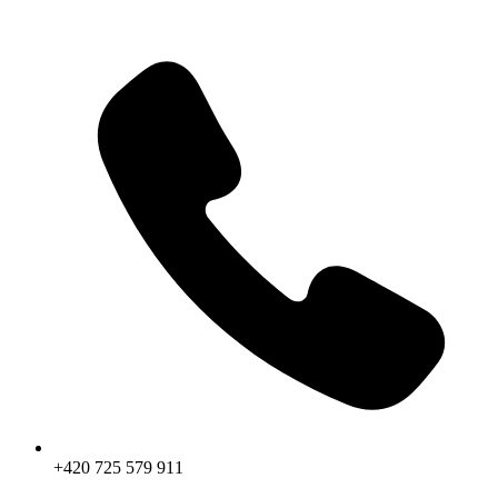
Přejít
k
obsahu
+420 725 579 911