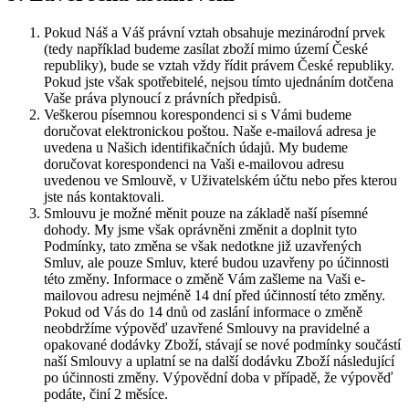
Pokud Náš a Váš právní vztah obsahuje mezinárodní prvek
(tedy například budeme zasílat zboží mimo území České
republiky), bude se vztah vždy řídit právem České republiky.
Pokud jste však spotřebitelé, nejsou tímto ujednáním dotčena
Vaše práva plynoucí z právních předpisů.
Veškerou písemnou korespondenci si s Vámi budeme
doručovat elektronickou poštou. Naše e-mailová adresa je
uvedena u Našich identifikačních údajů. My budeme
doručovat korespondenci na Vaši e-mailovou adresu
uvedenou ve Smlouvě, v Uživatelském účtu nebo přes kterou
jste nás kontaktovali.
Smlouvu je možné měnit pouze na základě naší písemné
dohody. My jsme však oprávněni změnit a doplnit tyto
Podmínky, tato změna se však nedotkne již uzavřených
Smluv, ale pouze Smluv, které budou uzavřeny po účinnosti
této změny. Informace o změně Vám zašleme na Vaši e-
mailovou adresu nejméně 14 dní před účinností této změny.
Pokud od Vás do 14 dnů od zaslání informace o změně
neobdržíme výpověď uzavřené Smlouvy na pravidelné a
opakované dodávky Zboží, stávají se nové podmínky součástí
naší Smlouvy a uplatní se na další dodávku Zboží následující
po účinnosti změny. Výpovědní doba v případě, že výpověď
podáte, činí 2 měsíce.