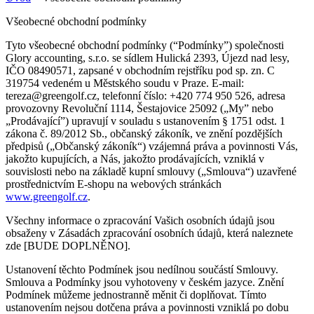
Všeobecné obchodní podmínky
Tyto všeobecné obchodní podmínky (“Podmínky”) společnosti
Glory accounting, s.r.o. se sídlem Hulická 2393, Újezd nad lesy,
IČO 08490571, zapsané v obchodním rejstříku pod sp. zn. C
319754 vedeném u Městského soudu v Praze. E-mail:
tereza@greengolf.cz, telefonní číslo: +420 774 950 526, adresa
provozovny Revoluční 1114, Šestajovice 25092 („My” nebo
„Prodávající”) upravují v souladu s ustanovením § 1751 odst. 1
zákona č. 89/2012 Sb., občanský zákoník, ve znění pozdějších
předpisů („Občanský zákoník“) vzájemná práva a povinnosti Vás,
jakožto kupujících, a Nás, jakožto prodávajících, vzniklá v
souvislosti nebo na základě kupní smlouvy („Smlouva“) uzavřené
prostřednictvím E-shopu na webových stránkách
www.greengolf.cz
.
Všechny informace o zpracování Vašich osobních údajů jsou
obsaženy v Zásadách zpracování osobních údajů, která naleznete
zde [BUDE DOPLNĚNO].
Ustanovení těchto Podmínek jsou nedílnou součástí Smlouvy.
Smlouva a Podmínky jsou vyhotoveny v českém jazyce. Znění
Podmínek můžeme jednostranně měnit či doplňovat. Tímto
ustanovením nejsou dotčena práva a povinnosti vzniklá po dobu