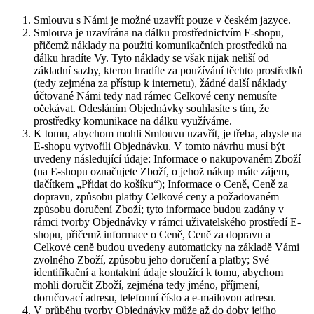
Smlouvu s Námi je možné uzavřít pouze v českém jazyce.
Smlouva je uzavírána na dálku prostřednictvím E-shopu,
přičemž náklady na použití komunikačních prostředků na
dálku hradíte Vy. Tyto náklady se však nijak neliší od
základní sazby, kterou hradíte za používání těchto prostředků
(tedy zejména za přístup k internetu), žádné další náklady
účtované Námi tedy nad rámec Celkové ceny nemusíte
očekávat. Odesláním Objednávky souhlasíte s tím, že
prostředky komunikace na dálku využíváme.
K tomu, abychom mohli Smlouvu uzavřít, je třeba, abyste na
E-shopu vytvořili Objednávku. V tomto návrhu musí být
uvedeny následující údaje: Informace o nakupovaném Zboží
(na E-shopu označujete Zboží, o jehož nákup máte zájem,
tlačítkem „Přidat do košíku“); Informace o Ceně, Ceně za
dopravu, způsobu platby Celkové ceny a požadovaném
způsobu doručení Zboží; tyto informace budou zadány v
rámci tvorby Objednávky v rámci uživatelského prostředí E-
shopu, přičemž informace o Ceně, Ceně za dopravu a
Celkové ceně budou uvedeny automaticky na základě Vámi
zvolného Zboží, způsobu jeho doručení a platby; Své
identifikační a kontaktní údaje sloužící k tomu, abychom
mohli doručit Zboží, zejména tedy jméno, příjmení,
doručovací adresu, telefonní číslo a e-mailovou adresu.
V průběhu tvorby Objednávky může až do doby jejího