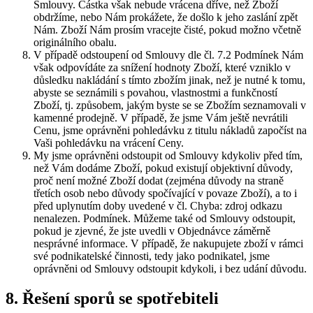
Smlouvy. Částka však nebude vrácena dříve, než Zboží
obdržíme, nebo Nám prokážete, že došlo k jeho zaslání zpět
Nám. Zboží Nám prosím vracejte čisté, pokud možno včetně
originálního obalu.
V případě odstoupení od Smlouvy dle čl. 7.2 Podmínek Nám
však odpovídáte za snížení hodnoty Zboží, které vzniklo v
důsledku nakládání s tímto zbožím jinak, než je nutné k tomu,
abyste se seznámili s povahou, vlastnostmi a funkčností
Zboží, tj. způsobem, jakým byste se se Zbožím seznamovali v
kamenné prodejně. V případě, že jsme Vám ještě nevrátili
Cenu, jsme oprávněni pohledávku z titulu nákladů započíst na
Vaši pohledávku na vrácení Ceny.
My jsme oprávněni odstoupit od Smlouvy kdykoliv před tím,
než Vám dodáme Zboží, pokud existují objektivní důvody,
proč není možné Zboží dodat (zejména důvody na straně
třetích osob nebo důvody spočívající v povaze Zboží), a to i
před uplynutím doby uvedené v čl. Chyba: zdroj odkazu
nenalezen. Podmínek. Můžeme také od Smlouvy odstoupit,
pokud je zjevné, že jste uvedli v Objednávce záměrně
nesprávné informace. V případě, že nakupujete zboží v rámci
své podnikatelské činnosti, tedy jako podnikatel, jsme
oprávněni od Smlouvy odstoupit kdykoli, i bez udání důvodu.
8. Řešení sporů se spotřebiteli