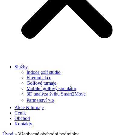
Služby
Indoor golf studio
Firemní akce
Golfové turnaje
Mobilní golfový simulátor
3D analýza švihu Smart2Move
Partnerství 👈
Akce & turnaje
Ceník
Obchod
Kontakty
Úvod
»
Všeobecné obchodní podmínky