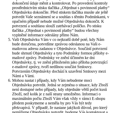
dokončení údaje měnit a kontrolovat. Po provedení kontroly
prostřednictvím stisku tlačítka „Objednat s povinností platby“
Objednávku dokončíte. Před stiskem tlačítka musíte ale ještě
potvrdit Vaše seznámení se a souhlas s těmito Podmínkami, v
opačném případě nebude možné Objednávku dokončit. K
potvrzení a souhlasu slouží zatrhávací políčko. Po stisku
tlačítka „Objednat s povinností platby“ budou všechny
vyplněné informace odeslány přímo Nám.
Vaši Objednávku Vám v co nejkratší době poté, kdy Nám
bude doručena, potvrdíme zprávou odeslanou na Vaši e-
mailovou adresu zadanou v Objednávce. Součástí potvrzení
bude shrnutí Objednávky a tyto Podmínky formou přílohy e-
mailové zprávy. Podmínky ve znění účinném ke dni
Objednávky, tj. ve znění přiloženém jako příloha potvrzující
e-mailové zprávy, tvoří nedílnou součást Smlouvy.
Potvrzením Objednávky dochází k uzavření Smlouvy mezi
Námi a Vámi.
Mohou nastat i případy, kdy Vám nebudeme moci
Objednávku potvrdit. Jedná se zejména o situace, kdy Zboží
není dostupné nebo případy, kdy objednáte větší počet kusů
Zboží, než kolik je z naší strany umožněno. Informaci o
maximálním počtu Zboží Vám však vždy v rámci E-shopu
předem poskytneme a neměla by pro Vás být tedy
překvapivá. V případě, že nastane jakýkoli důvod, pro který
nemůžeme Objednávku potvrdit, budeme Vás kontaktovat a