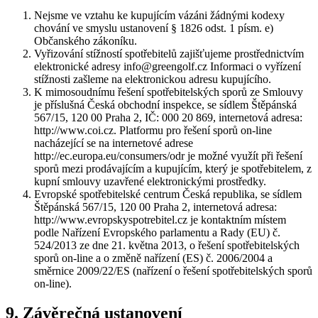
Nejsme ve vztahu ke kupujícím vázáni žádnými kodexy
chování ve smyslu ustanovení § 1826 odst. 1 písm. e)
Občanského zákoníku.
Vyřizování stížností spotřebitelů zajišťujeme prostřednictvím
elektronické adresy info@greengolf.cz Informaci o vyřízení
stížnosti zašleme na elektronickou adresu kupujícího.
K mimosoudnímu řešení spotřebitelských sporů ze Smlouvy
je příslušná Česká obchodní inspekce, se sídlem Štěpánská
567/15, 120 00 Praha 2, IČ: 000 20 869, internetová adresa:
http://www.coi.cz. Platformu pro řešení sporů on-line
nacházející se na internetové adrese
http://ec.europa.eu/consumers/odr je možné využít při řešení
sporů mezi prodávajícím a kupujícím, který je spotřebitelem, z
kupní smlouvy uzavřené elektronickými prostředky.
Evropské spotřebitelské centrum Česká republika, se sídlem
Štěpánská 567/15, 120 00 Praha 2, internetová adresa:
http://www.evropskyspotrebitel.cz je kontaktním místem
podle Nařízení Evropského parlamentu a Rady (EU) č.
524/2013 ze dne 21. května 2013, o řešení spotřebitelských
sporů on-line a o změně nařízení (ES) č. 2006/2004 a
směrnice 2009/22/ES (nařízení o řešení spotřebitelských sporů
on-line).
9. Závěrečná ustanovení