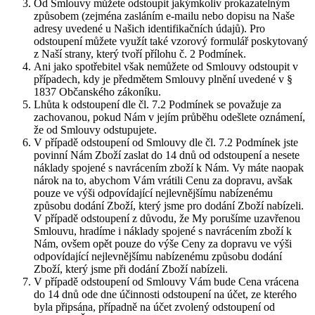
Od Smlouvy můžete odstoupit jakýmkoliv prokazatelným
způsobem (zejména zasláním e-mailu nebo dopisu na Naše
adresy uvedené u Našich identifikačních údajů). Pro
odstoupení můžete využít také vzorový formulář poskytovaný
z Naší strany, který tvoří přílohu č. 2 Podmínek.
Ani jako spotřebitel však nemůžete od Smlouvy odstoupit v
případech, kdy je předmětem Smlouvy plnění uvedené v §
1837 Občanského zákoníku.
Lhůta k odstoupení dle čl. 7.2 Podmínek se považuje za
zachovanou, pokud Nám v jejím průběhu odešlete oznámení,
že od Smlouvy odstupujete.
V případě odstoupení od Smlouvy dle čl. 7.2 Podmínek jste
povinní Nám Zboží zaslat do 14 dnů od odstoupení a nesete
náklady spojené s navrácením zboží k Nám. Vy máte naopak
nárok na to, abychom Vám vrátili Cenu za dopravu, avšak
pouze ve výši odpovídající nejlevnějšímu nabízenému
způsobu dodání Zboží, který jsme pro dodání Zboží nabízeli.
V případě odstoupení z důvodu, že My porušíme uzavřenou
Smlouvu, hradíme i náklady spojené s navrácením zboží k
Nám, ovšem opět pouze do výše Ceny za dopravu ve výši
odpovídající nejlevnějšímu nabízenému způsobu dodání
Zboží, který jsme při dodání Zboží nabízeli.
V případě odstoupení od Smlouvy Vám bude Cena vrácena
do 14 dnů ode dne účinnosti odstoupení na účet, ze kterého
byla připsána, případně na účet zvolený odstoupení od