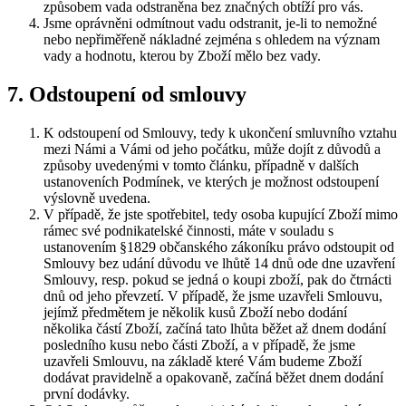
způsobem vada odstraněna bez značných obtíží pro vás.
Jsme oprávněni odmítnout vadu odstranit, je-li to nemožné
nebo nepřiměřeně nákladné zejména s ohledem na význam
vady a hodnotu, kterou by Zboží mělo bez vady.
7. Odstoupení od smlouvy
K odstoupení od Smlouvy, tedy k ukončení smluvního vztahu
mezi Námi a Vámi od jeho počátku, může dojít z důvodů a
způsoby uvedenými v tomto článku, případně v dalších
ustanoveních Podmínek, ve kterých je možnost odstoupení
výslovně uvedena.
V případě, že jste spotřebitel, tedy osoba kupující Zboží mimo
rámec své podnikatelské činnosti, máte v souladu s
ustanovením §1829 občanského zákoníku právo odstoupit od
Smlouvy bez udání důvodu ve lhůtě 14 dnů ode dne uzavření
Smlouvy, resp. pokud se jedná o koupi zboží, pak do čtrnácti
dnů od jeho převzetí. V případě, že jsme uzavřeli Smlouvu,
jejímž předmětem je několik kusů Zboží nebo dodání
několika částí Zboží, začíná tato lhůta běžet až dnem dodání
posledního kusu nebo části Zboží, a v případě, že jsme
uzavřeli Smlouvu, na základě které Vám budeme Zboží
dodávat pravidelně a opakovaně, začíná běžet dnem dodání
první dodávky.