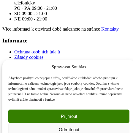
telefonicky
PO - PÁ 09:00 - 21:00
SO 09:00 - 21:00
NE 09:00 - 21:00
Více informací k otevírací době naleznete na stránce
Kontakty
.
Informace
Ochrana osobních údajů
Zásady cookies
Obchodní podmínky
Spravovat Souhlas
© 2026 greengolf.cz • Všechna práva vyhrazena.
Abychom poskytli co nejlepší služby, používáme k ukládání a/nebo přístupu k
informacím o zařízení, technologie jako jsou soubory cookies. Souhlas s těmito
Menu
technologiemi nám umožní zpracovávat údaje, jako je chování při procházení nebo
jedinečná ID na tomto webu. Nesouhlas nebo odvolání souhlasu může nepříznivě
Služby
ovlivnit určité vlastnosti a funkce.
Indoor golf studio
Firemní akce
Golfové turnaje
Příjmout
Mobilní golfový simulátor
3D analýza švihu Smart2Move
Odmítnout
Partnerství 👈