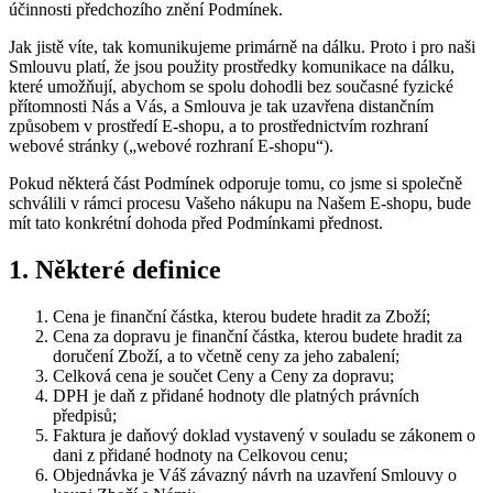
účinnosti předchozího znění Podmínek.
Jak jistě víte, tak komunikujeme primárně na dálku. Proto i pro naši
Smlouvu platí, že jsou použity prostředky komunikace na dálku,
které umožňují, abychom se spolu dohodli bez současné fyzické
přítomnosti Nás a Vás, a Smlouva je tak uzavřena distančním
způsobem v prostředí E-shopu, a to prostřednictvím rozhraní
webové stránky („webové rozhraní E-shopu“).
Pokud některá část Podmínek odporuje tomu, co jsme si společně
schválili v rámci procesu Vašeho nákupu na Našem E-shopu, bude
mít tato konkrétní dohoda před Podmínkami přednost.
1. Některé definice
Cena je finanční částka, kterou budete hradit za Zboží;
Cena za dopravu je finanční částka, kterou budete hradit za
doručení Zboží, a to včetně ceny za jeho zabalení;
Celková cena je součet Ceny a Ceny za dopravu;
DPH je daň z přidané hodnoty dle platných právních
předpisů;
Faktura je daňový doklad vystavený v souladu se zákonem o
dani z přidané hodnoty na Celkovou cenu;
Objednávka je Váš závazný návrh na uzavření Smlouvy o