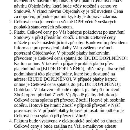
uvedenou v návrhu Objednávky se uplatní Cena uvedená v
návrhu Objednávky, která bude vždy totožná s cenou ve
Smlouvě. V rámci návrhu Objednávky je též uvedena Cena
za dopravu, případně podmínky, kdy je doprava zdarma.
Celková cena je uvedena včetně DPH včetně veškerých
poplatků stanovených zákonem.
Platbu Celkové ceny po Vás budeme požadovat po uzavření
Smlouvy a před předáním Zboží. Úhradu Celkové ceny
můžete provést následujícími způsoby: Bankovním převodem.
Informace pro provedení platby Vám zašleme v rámci
potvrzení Objednávky. V případě platby bankovním
převodem je Celková cena splatná do [BUDE DOPLNĚNO];
Kartou online. V takovém případě probíhá platba přes
platební bránu [BUDE DOPLNĚNO], přičemž platba se řídí
podmínkami této platební brány, které jsou dostupné na
adrese: [BUDE DOPLNĚNO]. V případě platby kartou
online je Celková cena splatná do [BUDE DOPLNĚNO];
Dobírkou. V takovém případě dojde k platbě při doručení
Zboží oproti předání Zboží. V případě platby dobírkou je
Celková cena splatná při převzetí Zboží; Hotově při osobním
odběru. Hotově lze hradit Zboží v případě převzetí v Naší
provozovně. V případě platby hotově při osobním odběru je
Celková cena splatná při převzetí Zboží.
Faktura bude vystavena v elektronické podobě po uhrazení
Celkové ceny a bude zaslána na Vaši e-mailovou adresu.