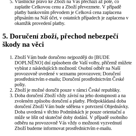
Vlastnické právo ke Zboží na Vás přechází až poté, co
zaplatíte Celkovou cenu a Zboží převezmete. V případě
platby bankovním převodem je Celková cena zaplacena
připsáním na Náš účet, v ostatních případech je zaplacena v
okamžik provedení platby.
5. Doručení zboží, přechod nebezpečí
škody na věci
Zboží Vám bude doručeno nejpozději do [BUDE
DOPLNĚNO] dní způsobem dle Vaší volby, přičemž můžete
vybírat z následujících možností: Osobní odběr na Naší
provozovně uvedené v seznamu provozoven; Doručení
prostřednictvím e-mailu; Doručení prostřednictvím České
pošty.
Zboží je možné doručit pouze v rámci České republiky.
Doba doručení Zboží vždy závisí na jeho dostupnosti a na
zvoleném způsobu doručení a platby. Předpokládaná doba
doručení Zboží Vám bude sdělena v potvrzení Objednávky.
Doba uvedená v těchto Podmínkách je pouze orientační a
může se lišit od skutečné doby dodání. V případě osobního
odběru na provozovně Vás vždy o možnosti vyzvednutí
Zboží budeme informovat prostřednictvím e-mailu.