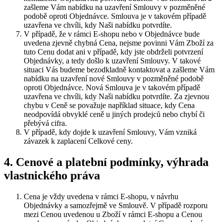
zašleme Vám nabídku na uzavření Smlouvy v pozměněné
podobě oproti Objednávce. Smlouva je v takovém případě
uzavřena ve chvíli, kdy Naši nabídku potvrdíte.
V případě, že v rámci E-shopu nebo v Objednávce bude
uvedena zjevně chybná Cena, nejsme povinni Vám Zboží za
tuto Cenu dodat ani v případě, kdy jste obdrželi potvrzení
Objednávky, a tedy došlo k uzavření Smlouvy. V takové
situaci Vás budeme bezodkladně kontaktovat a zašleme Vám
nabídku na uzavření nové Smlouvy v pozměněné podobě
oproti Objednávce. Nová Smlouva je v takovém případě
uzavřena ve chvíli, kdy Naši nabídku potvrdíte. Za zjevnou
chybu v Ceně se považuje například situace, kdy Cena
neodpovídá obvyklé ceně u jiných prodejců nebo chybí či
přebývá cifra.
V případě, kdy dojde k uzavření Smlouvy, Vám vzniká
závazek k zaplacení Celkové ceny.
4. Cenové a platební podmínky, výhrada
vlastnického práva
Cena je vždy uvedena v rámci E-shopu, v návrhu
Objednávky a samozřejmě ve Smlouvě. V případě rozporu
mezi Cenou uvedenou u Zboží v rámci E-shopu a Cenou