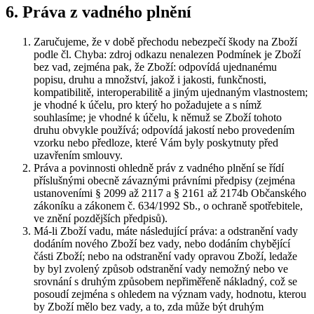
6. Práva z vadného plnění
Zaručujeme, že v době přechodu nebezpečí škody na Zboží
podle čl. Chyba: zdroj odkazu nenalezen Podmínek je Zboží
bez vad, zejména pak, že Zboží: odpovídá ujednanému
popisu, druhu a množství, jakož i jakosti, funkčnosti,
kompatibilitě, interoperabilitě a jiným ujednaným vlastnostem;
je vhodné k účelu, pro který ho požadujete a s nímž
souhlasíme; je vhodné k účelu, k němuž se Zboží tohoto
druhu obvykle používá; odpovídá jakostí nebo provedením
vzorku nebo předloze, které Vám byly poskytnuty před
uzavřením smlouvy.
Práva a povinnosti ohledně práv z vadného plnění se řídí
příslušnými obecně závaznými právními předpisy (zejména
ustanoveními § 2099 až 2117 a § 2161 až 2174b Občanského
zákoníku a zákonem č. 634/1992 Sb., o ochraně spotřebitele,
ve znění pozdějších předpisů).
Má-li Zboží vadu, máte následující práva: a odstranění vady
dodáním nového Zboží bez vady, nebo dodáním chybějící
části Zboží; nebo na odstranění vady opravou Zboží, ledaže
by byl zvolený způsob odstranění vady nemožný nebo ve
srovnání s druhým způsobem nepřiměřeně nákladný, což se
posoudí zejména s ohledem na význam vady, hodnotu, kterou
by Zboží mělo bez vady, a to, zda může být druhým