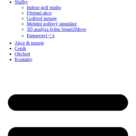
Služby
Indoor golf studio
Firemní akce
Golfové turnaje
Mobilní golfový simulátor
3D analýza švihu Smart2Move
Partnerství 👈
Akce & turnaje
Ceník
Obchod
Kontakty